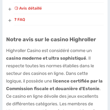
+
🧐 Avis détaillé
+
❓ FAQ
Notre avis sur le casino Highroller
Highroller Casino est considéré comme un
casino moderne et ultra sophistiqué
. Il
respecte toutes les normes établies dans le
secteur des casinos en ligne. Dans cette
logique, il possède une
licence certifiée par la
Commission fiscale et douanière d'Estonie
.
Ce casino en ligne dévoile des jeux excellents
de différentes catégories. Les membres de