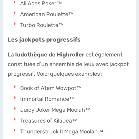
All Aces Poker™
American Roulette™
Turbo Roulette™
Les jackpots progressifs
La
ludothèque de Highroller
est également
constituée d’un ensemble de jeux avec jackpot
progressif. Voici quelques exemples :
Book of Atem Wowpot™
Immortal Romance™
Juicy Joker Mega Moolah™
Treasures of Kilauea™
Thunderstruck II Mega Moolah™…