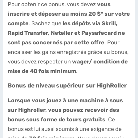
Pour obtenir ce bonus, vous devez
vous
inscrire et déposer au moins 20 $* sur votre
compte
. Sachez que
les dépôts via Skrill,
Rapid Transfer, Neteller et Paysafecard ne
sont pas concernés par cette offre
. Pour
encaisser les gains enregistrés grâce au bonus,
vous devez respecter un
wager/ condition de
mise de 40 fois minimum
.
Bonus de niveau supérieur sur HighRoller
Lorsque vous jouez à une machine à sous
sur Highroller, vous pouvez recevoir des
bonus sous forme de tours gratuits
. Ce
bonus est lui aussi soumis à une exigence de