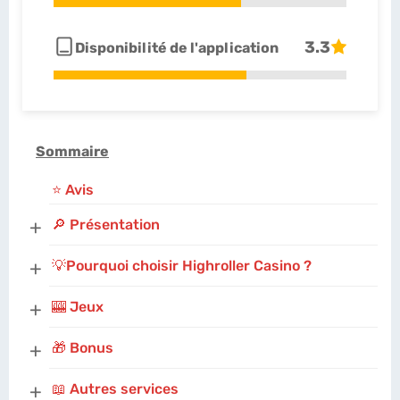
3.3
Disponibilité de l'application
Sommaire
⭐ Avis
+
🔎 Présentation
+
💡Pourquoi choisir Highroller Casino ?
+
🎰 Jeux
+
🎁 Bonus
+
📖 Autres services