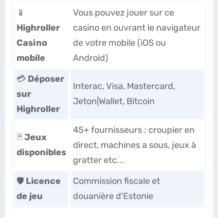
📱
Vous pouvez jouer sur ce
Highroller
casino en ouvrant le navigateur
Casino
de votre mobile (iOS ou
mobile
Android)
💳
Déposer
Interac, Visa, Mastercard,
sur
Jeton|Wallet, Bitcoin
Highroller
45+ fournisseurs : croupier en
🃏
Jeux
direct, machines a sous, jeux à
disponibles
gratter etc...
🛡️
Licence
Commission fiscale et
de jeu
douanière d'Estonie