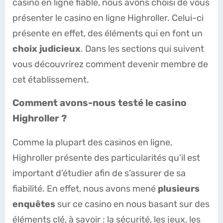
casino en ligne fiable, nous avons choisi de vous
présenter le casino en ligne Highroller. Celui-ci
présente en effet, des éléments qui en font un
choix judicieux
. Dans les sections qui suivent
vous découvrirez comment devenir membre de
cet établissement.
Comment avons-nous testé le casino
Highroller ?
Comme la plupart des casinos en ligne,
Highroller présente des particularités qu’il est
important d’étudier afin de s’assurer de sa
fiabilité. En effet, nous avons mené
plusieurs
enquêtes
sur ce casino en nous basant sur des
éléments clé, à savoir : la sécurité, les jeux, les