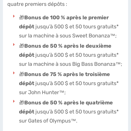
quatre premiers dépôts :
🎁
Bonus de 100 % après le premier
dépôt
jusqu’à 500 $ et 50 tours gratuits*
sur la machine à sous Sweet Bonanza™;
🎁
Bonus de 50 % après le deuxième
dépôt
jusqu’à 500 $ et 50 tours gratuits*
sur la machine à sous Big Bass Bonanza™;
🎁
Bonus de 75 % après le troisième
dépôt
jusqu’à 500 $ et 50 tours gratuits*
sur John Hunter™;
🎁
Bonus de 50 % après le quatrième
dépôt
jusqu’à 500 $ et 50 tours gratuits*
sur Gates of Olympus™.