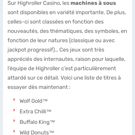
Sur Highroller Casino, les
machines à sous
sont disponibles en variété importante. De plus,
celles-ci sont classées en fonction des
nouveautés, des thématiques, des symboles, en
fonction de leur natures (classique ou avec
jackpot progressif)… Ces jeux sont très
appréciés des internautes, raison pour laquelle,
l’équipe de Highroller c’est particulièrement
attardé sur ce détail. Voici une liste de titres à
essayer dès maintenant :
Wolf Gold™
Extra Chilli™
Buffalo King™
Wild Donuts™