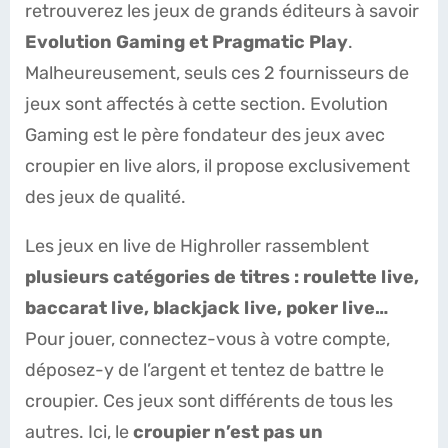
retrouverez les jeux de grands éditeurs à savoir
Evolution Gaming et Pragmatic Play
.
Malheureusement, seuls ces 2 fournisseurs de
jeux sont affectés à cette section. Evolution
Gaming est le père fondateur des jeux avec
croupier en live alors, il propose exclusivement
des jeux de qualité.
Les jeux en live de Highroller rassemblent
plusieurs catégories de titres : roulette live,
baccarat live, blackjack live, poker live…
Pour jouer, connectez-vous à votre compte,
déposez-y de l’argent et tentez de battre le
croupier. Ces jeux sont différents de tous les
autres. Ici, le
croupier n’est pas un