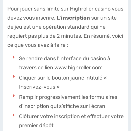
Pour jouer sans limite sur Highroller casino vous
devez vous inscrire.
L’inscription
sur un site
de jeu est une opération standard qui ne
requiert pas plus de 2 minutes. En résumé, voici
ce que vous avez à faire :
Se rendre dans l’interface du casino à
travers ce lien www.highroller.com
Cliquer sur le bouton jaune intitulé «
Inscrivez-vous »
Remplir progressivement les formulaires
d’inscription qui s’affiche sur l’écran
Clôturer votre inscription et effectuer votre
premier dépôt