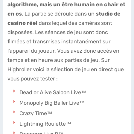
algorithme, mais un être humain en chair et
en os
. La partie se déroule dans un
studio de
casino réel
dans lequel des caméras sont
disposées. Les séances de jeu sont donc
filmées et transmises instantanément sur
l’appareil du joueur. Vous avez donc accès en
temps et en heure aux parties de jeu. Sur
Highroller voici la sélection de jeu en direct que
vous pouvez tester :
Dead or Alive Saloon Live™
Monopoly Big Baller Live™
Crazy Time™
Lightning Roulette™