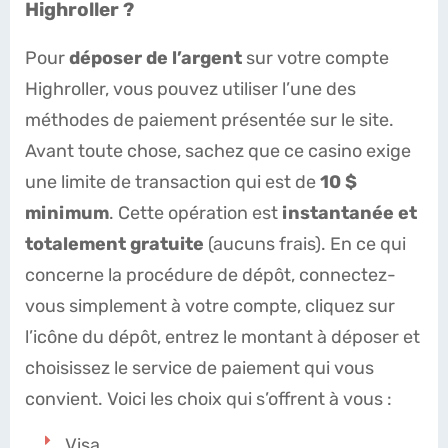
Highroller ?
Pour
déposer de l’argent
sur votre compte
Highroller, vous pouvez utiliser l’une des
méthodes de paiement présentée sur le site.
Avant toute chose, sachez que ce casino exige
une limite de transaction qui est de
10 $
minimum
. Cette opération est
instantanée et
totalement gratuite
(aucuns frais). En ce qui
concerne la procédure de dépôt, connectez-
vous simplement à votre compte, cliquez sur
l’icône du dépôt, entrez le montant à déposer et
choisissez le service de paiement qui vous
convient. Voici les choix qui s’offrent à vous :
Visa