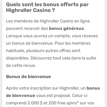
Quels sont les bonus offerts par
Highroller Casino ?
Les membres de Highroller Casino en ligne
peuvent recevoir des
bonus généreux
.
Lorsque vous ouvrez un compte, vous recevez
un bonus de bienvenue. Pour les membres
habituels, plusieurs autres offres sont
disponibles. Découvrez tout cela dans la suite
de cette revue.
Bonus de bienvenue
Après votre inscription sur Highroller, un
bonus
de bienvenue
vous est proposé. Celui-ci
comprend 2 000 $ et 200 free spins* sur vos