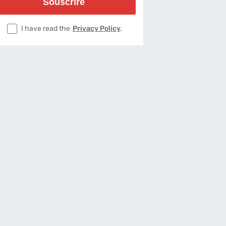
I have read the
Privacy Policy
.