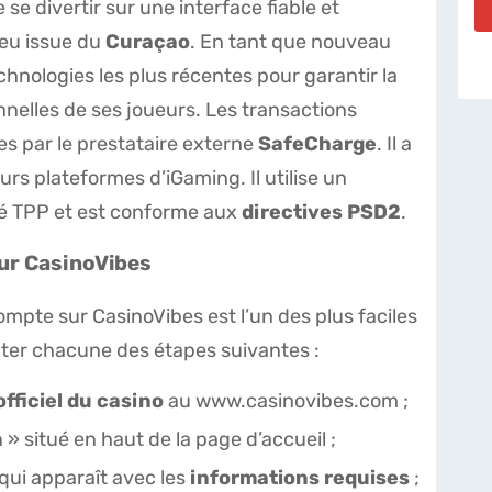
e divertir sur une interface fiable et
jeu issue du
Curaçao
. En tant que nouveau
echnologies les plus récentes pour garantir la
nelles de ses joueurs. Les transactions
ées par le prestataire externe
SafeCharge
. Il a
urs plateformes d’iGaming. Il utilise un
ité TPP et est conforme aux
directives PSD2
.
ur CasinoVibes
mpte sur CasinoVibes est l’un des plus faciles
ecter chacune des étapes suivantes :
officiel du casino
au www.casinovibes.com ;
n
» situé en haut de la page d’accueil ;
 qui apparaît avec les
informations requises
;