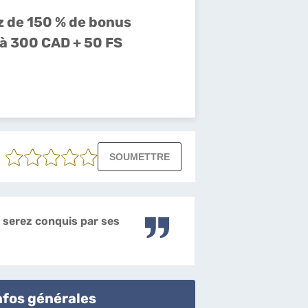
z de 150 % de bonus
’à 300 CAD + 50 FS
SOUMETTRE
s serez conquis par ses
nfos générales