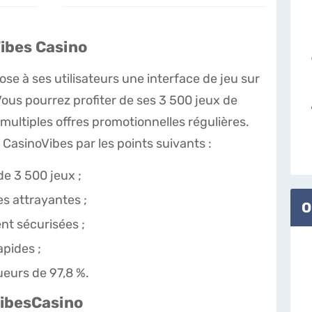
Vibes Casino
se à ses utilisateurs une interface de jeu sur
Vous pourrez profiter de ses 3 500 jeux de
multiples offres promotionnelles régulières.
CasinoVibes par les points suivants :
e 3 500 jeux ;
es attrayantes ;
O
t sécurisées ;
apides ;
ueurs de 97,8 %.
VibesCasino