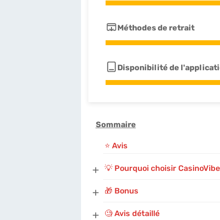
Méthodes de retrait
Disponibilité de l'applicat
Sommaire
⭐ Avis
+
💡 Pourquoi choisir CasinoVibe
+
🎁 Bonus
+
🧐 Avis détaillé