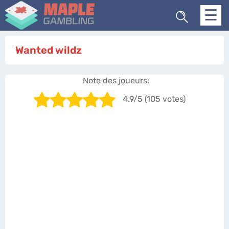
☰
Wanted wildz
Note des joueurs:
4.9
/5 (
105
votes)