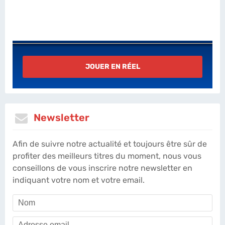
JOUER EN RÉEL
Newsletter
Afin de suivre notre actualité et toujours être sûr de
profiter des meilleurs titres du moment, nous vous
conseillons de vous inscrire notre newsletter en
indiquant votre nom et votre email.