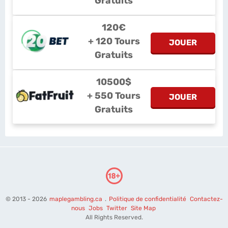
Gratuits
120€
+ 120 Tours
JOUER
Gratuits
10500$
+ 550 Tours
JOUER
Gratuits
© 2013 - 2026
maplegambling.ca
.
Politique de confidentialité
Contactez-
nous
Jobs
Twitter
Site Map
All Rights Reserved.