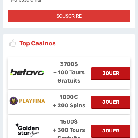
Top Casinos
3700$
+ 100 Tours
JOUER
Gratuits
1000€
JOUER
+ 200 Spins
1500$
+ 300 Tours
JOUER