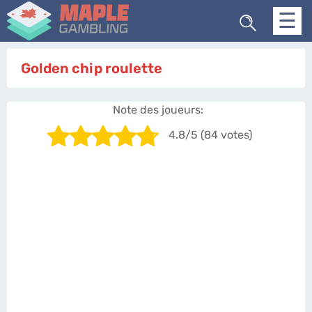
☰
Golden chip roulette
Note des joueurs:
4.8
/5 (
84
votes)