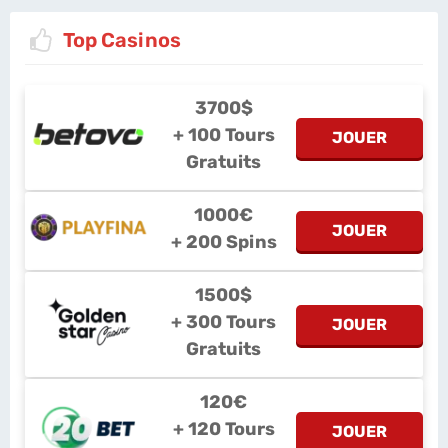
Top Casinos
3700$
+ 100 Tours
JOUER
Gratuits
1000€
JOUER
+ 200 Spins
1500$
+ 300 Tours
JOUER
Gratuits
120€
+ 120 Tours
JOUER