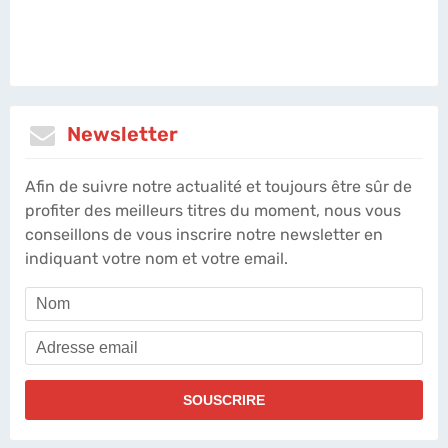
Newsletter
Afin de suivre notre actualité et toujours être sûr de
profiter des meilleurs titres du moment, nous vous
conseillons de vous inscrire notre newsletter en
indiquant votre nom et votre email.