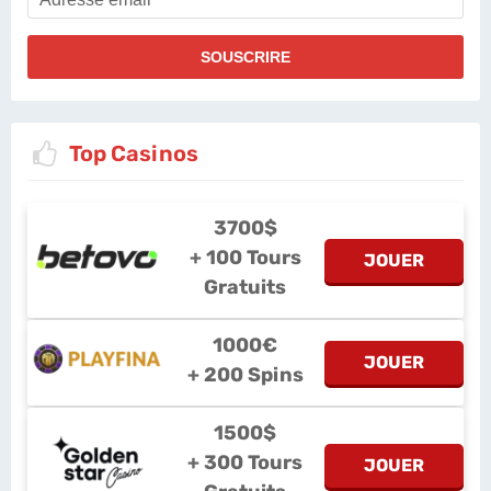
Top Casinos
3700$
+ 100 Tours
JOUER
Gratuits
1000€
JOUER
+ 200 Spins
1500$
+ 300 Tours
JOUER