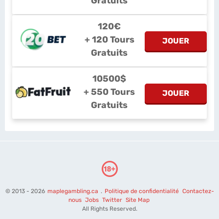
Gratuits
120€
+ 120 Tours
JOUER
Gratuits
10500$
+ 550 Tours
JOUER
Gratuits
© 2013 - 2026
maplegambling.ca
.
Politique de confidentialité
Contactez-
nous
Jobs
Twitter
Site Map
All Rights Reserved.